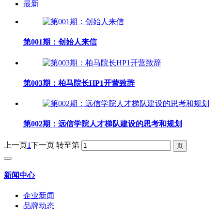
最新
第001期：创始人来信
第003期：柏马院长HP1开营致辞
第002期：远信学院人才梯队建设的思考和规划
上一页
1
下一页
转至第
新闻中心
企业新闻
品牌动态