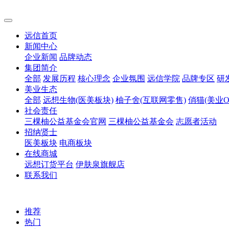
远信首页
新闻中心
企业新闻
品牌动态
集团简介
全部
发展历程
核心理念
企业氛围
远信学院
品牌专区
研
美业生态
全部
远想生物(医美板块)
柚子舍(互联网零售)
俏猫(美业O
社会责任
三棵柚公益基金会官网
三棵柚公益基金会
志愿者活动
招纳贤士
医美板块
电商板块
在线商城
远想订货平台
伊肤泉旗舰店
联系我们
推荐
热门