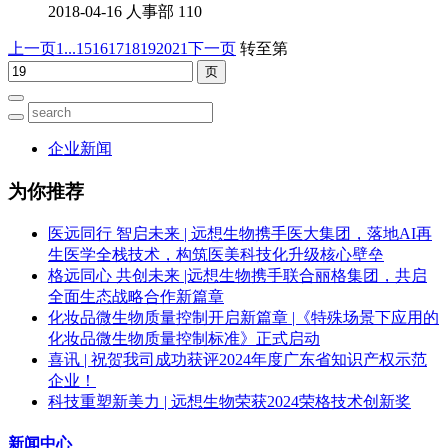
2018-04-16
人事部
110
上一页
1...
15
16
17
18
19
20
21
下一页
转至第
企业新闻
为你推荐
医远同行 智启未来 | 远想生物携手医大集团，落地AI再
生医学全栈技术，构筑医美科技化升级核心壁垒
格远同心 共创未来 |远想生物携手联合丽格集团，共启
全面生态战略合作新篇章
化妆品微生物质量控制开启新篇章 |《特殊场景下应用的
化妆品微生物质量控制标准》正式启动
喜讯 | 祝贺我司成功获评2024年度广东省知识产权示范
企业！
科技重塑新美力 | 远想生物荣获2024荣格技术创新奖
新闻中心