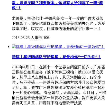
喂，妖妖灵吗？我要报案，这里有人给我塞了一嘴“狗
粮”！
米娜桑，空你七哇~牛郎和织女一年一度的年度大戏落
下帷幕了，我等吃瓜群众想必都美美哒的去赴约，为爱
鼓掌了吧。哎哎哎，往城市边缘开的盆宇回来一下！
2018-08-23
人事部
106
特稿丨星级陆战队守护星星，泉爱柚你“一切为你”！
2018年4月1日，在第十一个世界自闭症日前夕，广东省
三棵柚公益基金会（以下简称三棵柚）携1000+爱心天
使，从早上八点到晚上八点，从天河到白云，12个小
时，马不停碲，一路以有趣环保的方式呼吁公众关爱自
闭症儿童，并在广州世外桃源设立爱心植树基地一起种
下一片爱心柚林。 春意嫣然，天高风暖。4月1日，三棵
柚公益基金会开展第一届爱心公益活动，旨在更多人关
爱自闭症儿童，用源源不断地善款帮扶孩