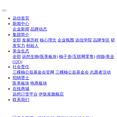
远信首页
新闻中心
企业新闻
品牌动态
集团简介
全部
发展历程
核心理念
企业氛围
远信学院
品牌专区
研
发实力
创始人
美业生态
全部
远想生物(医美板块)
柚子舍(互联网零售)
俏猫(美业
O2O)
社会责任
三棵柚公益基金会官网
三棵柚公益基金会
志愿者活动
招纳贤士
医美板块
电商板块
在线商城
远想订货平台
伊肤泉旗舰店
联系我们