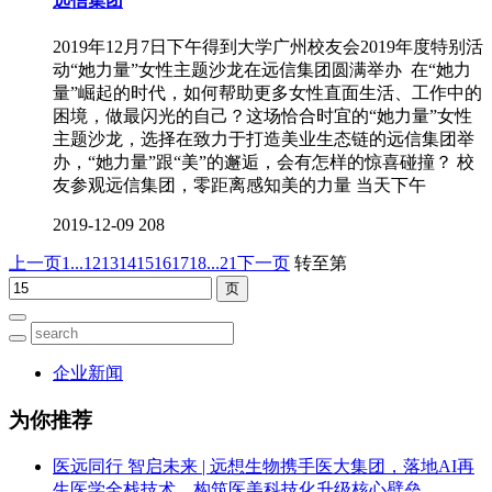
远信集团
2019年12月7日下午得到大学广州校友会2019年度特别活
动“她力量”女性主题沙龙在远信集团圆满举办 在“她力
量”崛起的时代，如何帮助更多女性直面生活、工作中的
困境，做最闪光的自己？这场恰合时宜的“她力量”女性
主题沙龙，选择在致力于打造美业生态链的远信集团举
办，“她力量”跟“美”的邂逅，会有怎样的惊喜碰撞？ 校
友参观远信集团，零距离感知美的力量 当天下午
2019-12-09
208
上一页
1...
12
13
14
15
16
17
18
...21
下一页
转至第
企业新闻
为你推荐
医远同行 智启未来 | 远想生物携手医大集团，落地AI再
生医学全栈技术，构筑医美科技化升级核心壁垒