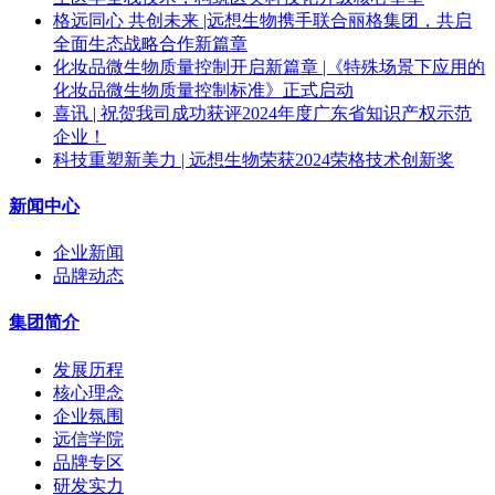
格远同心 共创未来 |远想生物携手联合丽格集团，共启
全面生态战略合作新篇章
化妆品微生物质量控制开启新篇章 |《特殊场景下应用的
化妆品微生物质量控制标准》正式启动
喜讯 | 祝贺我司成功获评2024年度广东省知识产权示范
企业！
科技重塑新美力 | 远想生物荣获2024荣格技术创新奖
新闻中心
企业新闻
品牌动态
集团简介
发展历程
核心理念
企业氛围
远信学院
品牌专区
研发实力