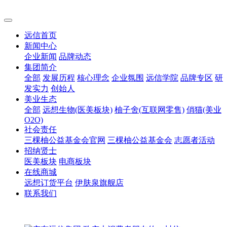
远信首页
新闻中心
企业新闻
品牌动态
集团简介
全部
发展历程
核心理念
企业氛围
远信学院
品牌专区
研
发实力
创始人
美业生态
全部
远想生物(医美板块)
柚子舍(互联网零售)
俏猫(美业
O2O)
社会责任
三棵柚公益基金会官网
三棵柚公益基金会
志愿者活动
招纳贤士
医美板块
电商板块
在线商城
远想订货平台
伊肤泉旗舰店
联系我们