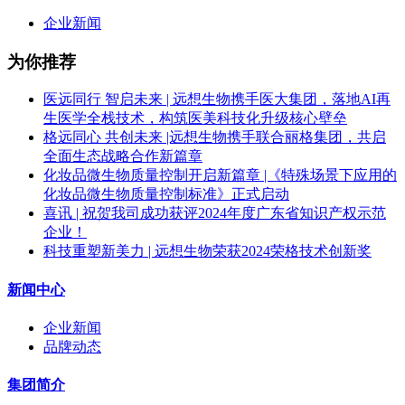
企业新闻
为你推荐
医远同行 智启未来 | 远想生物携手医大集团，落地AI再
生医学全栈技术，构筑医美科技化升级核心壁垒
格远同心 共创未来 |远想生物携手联合丽格集团，共启
全面生态战略合作新篇章
化妆品微生物质量控制开启新篇章 |《特殊场景下应用的
化妆品微生物质量控制标准》正式启动
喜讯 | 祝贺我司成功获评2024年度广东省知识产权示范
企业！
科技重塑新美力 | 远想生物荣获2024荣格技术创新奖
新闻中心
企业新闻
品牌动态
集团简介