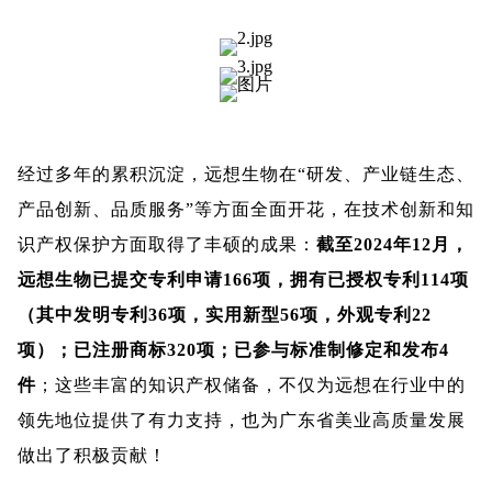
经过多年的累积沉淀，远想生物在“研发、产业链生态、
产品创新、品质服务”等方面全面开花，在技术创新和知
识产权保护方面取得了丰硕的成果：
截至2024年12月，
远想生物已提交专利申请166项，拥有已授权专利114项
（其中发明专利36项，实用新型56项，外观专利22
项）；已注册商标320项；已参与标准制修定和发布4
件
；这些丰富的知识产权储备，不仅为远想在行业中的
领先地位提供了有力支持，也为广东省美业高质量发展
做出了积极贡献！